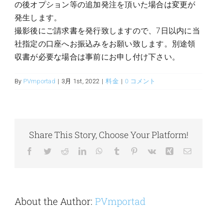
の後オプション等の追加発注を頂いた場合は変更が
発生します。
お問い合わせ
撮影後にご請求書を発行致しますので、7日以内に当
社指定の口座へお振込みをお願い致します。別途領
収書が必要な場合は事前にお申し付け下さい。
By
PVmportad
|
3月 1st, 2022
|
料金
|
0 コメント
Share This Story, Choose Your Platform!
Facebook
Twitter
Reddit
LinkedIn
WhatsApp
Tumblr
Pinterest
Vk
Xing
電
子
メ
ー
ル
About the Author:
PVmportad