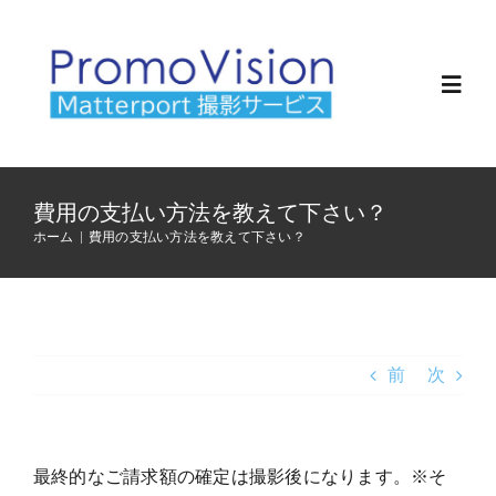
Skip
to
content
Toggl
Navig
ホーム
費用の支払い方法を教えて下さい？
ホーム
|
費用の支払い方法を教えて下さい？
サービス
料金
前
次
会社概要
お知らせ
最終的なご請求額の確定は撮影後になります。※そ